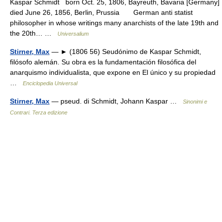
Kaspar Schmidt born Oct. 25, 1806, Bayreuth, Bavaria [Germany]
died June 26, 1856, Berlin, Prussia German anti statist
philosopher in whose writings many anarchists of the late 19th and
the 20th… …
Universalium
Stirner, Max
— ► (1806 56) Seudónimo de Kaspar Schmidt,
filósofo alemán. Su obra es la fundamentación filosófica del
anarquismo individualista, que expone en El único y su propiedad
…
Enciclopedia Universal
Stirner, Max
— pseud. di Schmidt, Johann Kaspar …
Sinonimi e
Contrari. Terza edizione