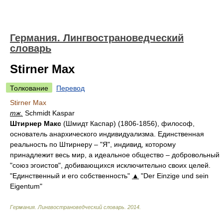
Германия. Лингвострановедческий
словарь
Stirner Max
Толкование
Перевод
Stirner Max
тж.
Schmidt Kaspar
Штирнер Макс
(Шмидт Каспар) (1806-1856), философ,
основатель анархического индивидуализма. Единственная
реальность по Штирнеру – "Я", индивид, которому
принадлежит весь мир, а идеальное общество – добровольный
"союз эгоистов", добивающихся исключительно своих целей.
"Единственный и его собственность"
▲
"Der Einzige und sein
Eigentum"
Германия. Лингвострановедческий словарь
.
2014
.