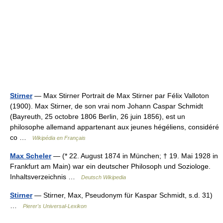
Stirner
— Max Stirner Portrait de Max Stirner par Félix Valloton
(1900). Max Stirner, de son vrai nom Johann Caspar Schmidt
(Bayreuth, 25 octobre 1806 Berlin, 26 juin 1856), est un
philosophe allemand appartenant aux jeunes hégéliens, considéré
co …
Wikipédia en Français
Max Scheler
— (* 22. August 1874 in München; † 19. Mai 1928 in
Frankfurt am Main) war ein deutscher Philosoph und Soziologe.
Inhaltsverzeichnis …
Deutsch Wikipedia
Stirner
— Stirner, Max, Pseudonym für Kaspar Schmidt, s.d. 31)
…
Pierer's Universal-Lexikon